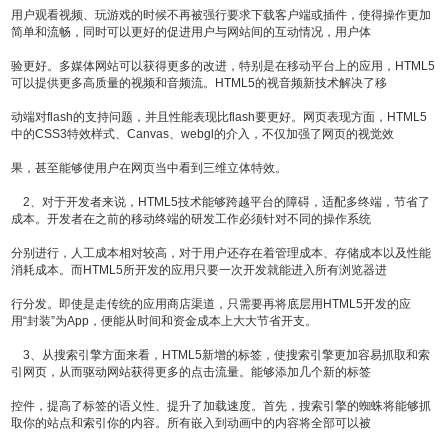
用户观看视频、玩游戏的时候不再被强行要求下载客户端或插件，使得操作更加
简单和流畅，同时可以更好的促进用户与网站间的互动情况，用户体
验更好。多媒体网站可以获得更多的改进，特别是在移动平台上的应用，HTML5
可以提供更多高质量的视频和音频流。HTML5的视音频新技术解决了移
动端对flash的支持问题，并且性能表现比flash要更好。网页表现方面，HTML5
中的CSS3特效样式、Canvas、webgl的介入，不仅加强了网页的视觉效
果，甚至能够使用户在网页当中看到三维立体特效。
2、对于开发者来说，HTML5技术能够跨越平台的障碍，适配多终端，节省了
成本。开发者在之前的移动终端的研发工作必须针对不同的操作系统
分别进行，人工成本相对较高，对于用户还存在着管理成本、存储成本以及性能
消耗成本。而HTML5所开发的应用只要一次开发就能进入所有浏览器进
行分发。即使是走传统的应用商店渠道，只需要再将底层用HTML5开发的应
用“封装”为App，便能从时间和资金成本上大大节省开支。
3、从搜索引擎方面来看，HTML5新增的标签，使搜索引擎更加容易抓取和索
引网页，从而驱动网站获得更多的点击流量。能够添加几个新的标签
控件，提高了标签的语义性、提升了加载速度。首先，搜索引擎的蜘蛛将能够抓
取你的站点和索引你的内容。所有嵌入到动画中的内容将全部可以被